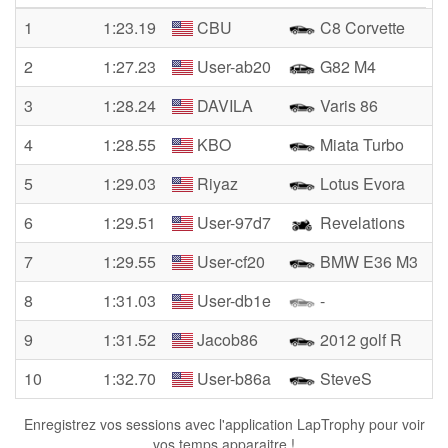
1
1:23.19
CBU
C8 Corvette
2
1:27.23
User-ab20
G82 M4
3
1:28.24
DAVILA
Varis 86
4
1:28.55
KBO
Miata Turbo
5
1:29.03
Riyaz
Lotus Evora
6
1:29.51
User-97d7
Revelations
7
1:29.55
User-cf20
BMW E36 M3
8
1:31.03
User-db1e
-
9
1:31.52
Jacob86
2012 golf R
10
1:32.70
User-b86a
SteveS
Enregistrez vos sessions avec l'application LapTrophy pour voir
vos temps apparaitre !