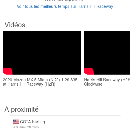
Voir tous les meilleurs temps sur Harris Hill Raceway
Vidéos
2020 Mazda MX-5 Miata (ND2) 1:29.835
Harris Hill Raceway (H2R
at Harris Hill Raceway (H2R)
Clockwise
A proximité
COTA Karting
à 33 km / 20 miles