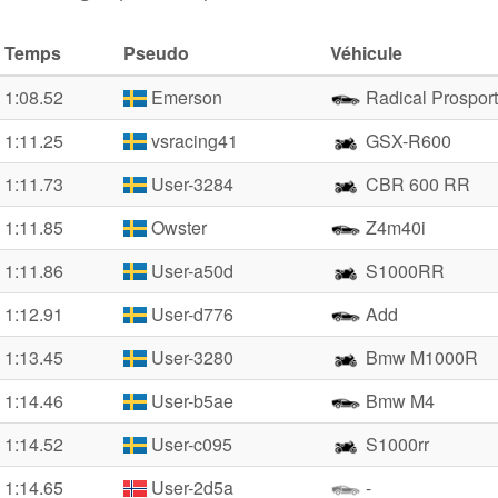
Temps
Pseudo
Véhicule
1:08.52
Emerson
Radical Prosport
1:11.25
vsracing41
GSX-R600
1:11.73
User-3284
CBR 600 RR
1:11.85
Owster
Z4m40i
1:11.86
User-a50d
S1000RR
1:12.91
User-d776
Add
1:13.45
User-3280
Bmw M1000R
1:14.46
User-b5ae
Bmw M4
1:14.52
User-c095
S1000rr
1:14.65
User-2d5a
-