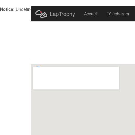
Notice
: Undefined index: HTTP_ACCEPT_LANGUAGE in
/home/metr
LapTrophy
Accueil
Télécharger