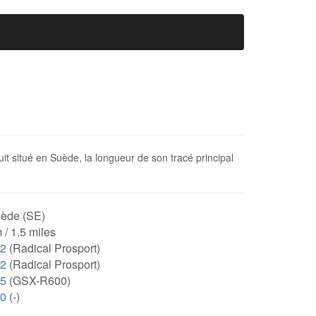
uit situé en Suède, la longueur de son tracé principal
ède (SE)
 / 1.5 miles
52
(Radical Prosport)
52
(Radical Prosport)
25
(GSX-R600)
00
(-)