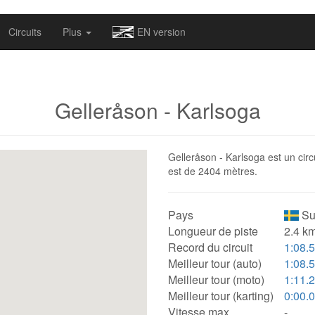
omapv/laptrophy/www/index-futur.php
on line
13
Circuits
Plus
EN version
Gelleråson - Karlsoga
Gelleråson - Karlsoga est un circ
est de 2404 mètres.
Pays
Su
Longueur de piste
2.4 km
Record du circuit
1:08.
Meilleur tour (auto)
1:08.
Meilleur tour (moto)
1:11.
Meilleur tour (karting)
0:00.
Vitesse max.
-