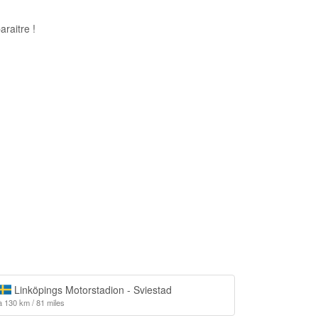
raitre !
Linköpings Motorstadion - Sviestad
à 130 km / 81 miles