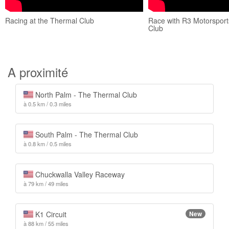
Racing at the Thermal Club
Race with R3 Motorsport
Club
A proximité
North Palm - The Thermal Club
à 0.5 km / 0.3 miles
South Palm - The Thermal Club
à 0.8 km / 0.5 miles
Chuckwalla Valley Raceway
à 79 km / 49 miles
K1 Circuit
New
à 88 km / 55 miles