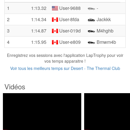
1
1:13.32
User-9688
-
2
1:14.34
User-8fda
Jackkk
3
1:14.87
User-019d
M4hghb
4
1:15.95
User-e809
Bmwm4b
Enregistrez vos sessions avec l'application LapTrophy pour voir
vos temps apparaitre !
Voir tous les meilleurs temps sur Desert - The Thermal Club
Vidéos