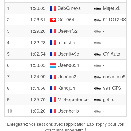
1
1:26.03
SebGineys
Mitjet 2L
2
1:28.61
Gé1964
911GT3RS
3
1:29.20
User-4f62
-
4
1:32.28
mimiche
-
5
1:32.54
User-049c
GY Auto
6
1:33.05
User-0634
-
7
1:34.09
User-ec2f
corvette c8
8
1:34.58
Kandj34
991 GTS
9
1:35.70
MDExperience
gt4 rs
10
1:36.20
User-bc1b
-
Enregistrez vos sessions avec l'application LapTrophy pour voir
vos temps apparaitre !