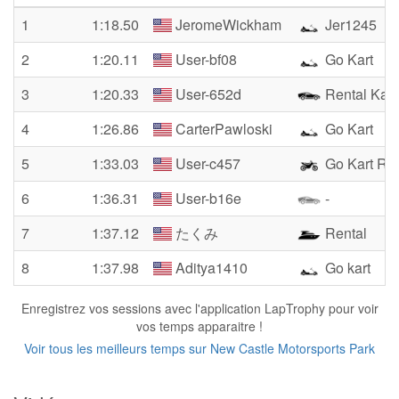
1
1:18.50
JeromeWickham
Jer1245
2
1:20.11
User-bf08
Go Kart
3
1:20.33
User-652d
Rental Kart
4
1:26.86
CarterPawloski
Go Kart
5
1:33.03
User-c457
Go Kart Ren
6
1:36.31
User-b16e
-
7
1:37.12
たくみ
Rental
8
1:37.98
Aditya1410
Go kart
Enregistrez vos sessions avec l'application LapTrophy pour voir
vos temps apparaitre !
Voir tous les meilleurs temps sur New Castle Motorsports Park