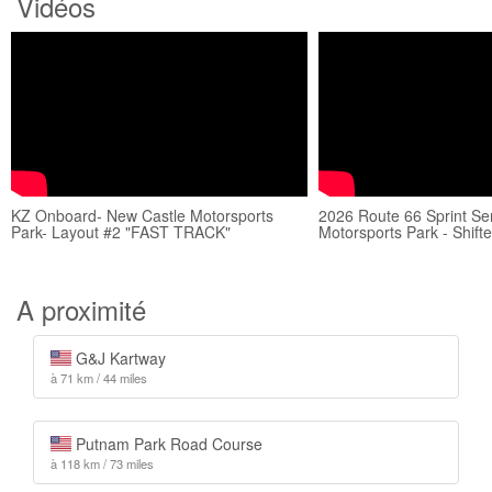
Vidéos
KZ Onboard- New Castle Motorsports
2026 Route 66 Sprint Se
Park- Layout #2 "FAST TRACK"
Motorsports Park - Shifte
A proximité
G&J Kartway
à 71 km / 44 miles
Putnam Park Road Course
à 118 km / 73 miles