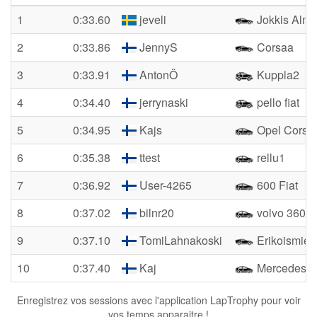
1
0:33.60
jeveli
Jokkis Alme
2
0:33.86
JennyS
Corsaa
3
0:33.91
AntonÖ
Kuppla2
4
0:34.40
jerrynaski
pello fiat
5
0:34.95
Kajs
Opel Corsa
6
0:35.38
ttest
rellu1
7
0:36.92
User-4265
600 Fiat
8
0:37.02
bilnr20
volvo 360
9
0:37.10
TomiLahnakoski
Erikoismie
10
0:37.40
Kaj
Mercedes c
Enregistrez vos sessions avec l'application LapTrophy pour voir
vos temps apparaitre !