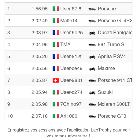
1
1:56.95
User-87f8
Porsche
2
2:02.49
Matte14
Porsche GT4RS
3
2:03.97
User-5e25
Ducati Panigale 
4
2:04.96
TMA
991 Turbo S
5
2:05.20
User-812f
Aprilia RSV4
6
2:05.56
User-ce49
Maxime
7
2:05.87
User-9831
Porsche 911 GT3
8
2:05.94
User-c274
Suzuki
9
2:05.98
7Chino97
Mclaren 600LT
10
2:07.16
Art1080
Porsche GT3
Enregistrez vos sessions avec l'application LapTrophy pour voir
vos temps apparaitre !