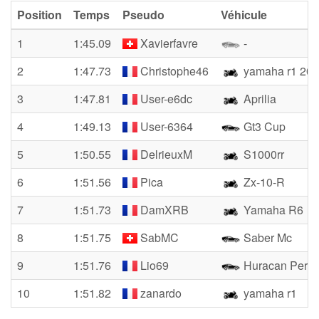
Position
Temps
Pseudo
Véhicule
1
1:45.09
Xavierfavre
-
2
1:47.73
Christophe46
yamaha r1 20
3
1:47.81
User-e6dc
Aprilia
4
1:49.13
User-6364
Gt3 Cup
5
1:50.55
DelrieuxM
S1000rr
6
1:51.56
Pica
Zx-10-R
7
1:51.73
DamXRB
Yamaha R6
8
1:51.75
SabMC
Saber Mc
9
1:51.76
Lio69
Huracan Perfo
10
1:51.82
zanardo
yamaha r1