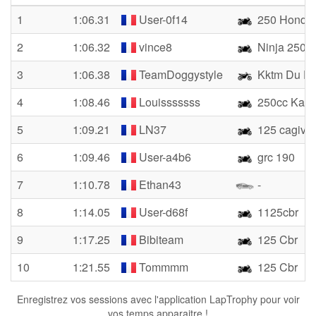
1
1:06.31
User-0f14
250 Honda
2
1:06.32
vince8
Ninja 250r
3
1:06.38
TeamDoggystyle
Kktm Du D
4
1:08.46
Louisssssss
250cc Kawa
5
1:09.21
LN37
125 cagiva 
6
1:09.46
User-a4b6
grc 190
7
1:10.78
Ethan43
-
8
1:14.05
User-d68f
1125cbr
9
1:17.25
Bibiteam
125 Cbr
10
1:21.55
Tommmm
125 Cbr
Enregistrez vos sessions avec l'application LapTrophy pour voir
vos temps apparaitre !