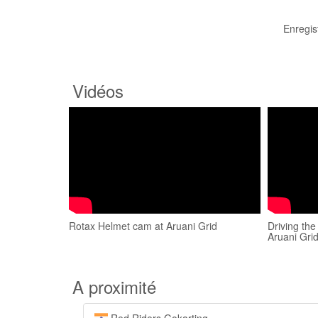
Enregis
Vidéos
Rotax Helmet cam at Aruani Grid
Driving th
Aruani Gri
A proximité