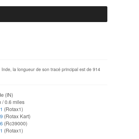
n Inde, la longueur de son tracé principal est de 914
e (IN)
 / 0.6 miles
11
(Rotax1)
79
(Rotax Kart)
86
(Rc39000)
11
(Rotax1)