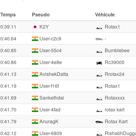
Temps
Pseudo
Véhicule
0:39.11
K2Y
Rotax1
0:40.64
User-c2c9
-
0:40.85
User-55c4
Bumblebee
0:40.86
User-4e8e
Rc39000
0:41.13
AvishekDatta
Rrotax24
0:41.19
User-f16f
Rotax1
0:41.69
Sankethdai
Rotaxxxx
0:41.70
User-4fad
rotax kart
0:41.79
AnuragK
Rotax Kart
0:42.12
User-6809
RishabhDugg