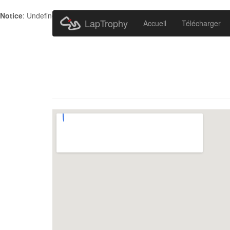
Notice
: Undefined index: HTTP_ACCEPT_LANGUAGE in
/home/metr
LapTrophy
Accueil
Télécharger