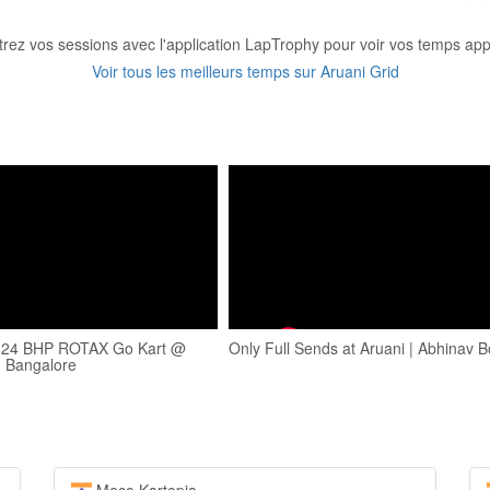
trez vos sessions avec l'application LapTrophy pour voir vos temps appa
Voir tous les meilleurs temps sur Aruani Grid
e 24 BHP ROTAX Go Kart @
Only Full Sends at Aruani | Abhinav 
d Bangalore