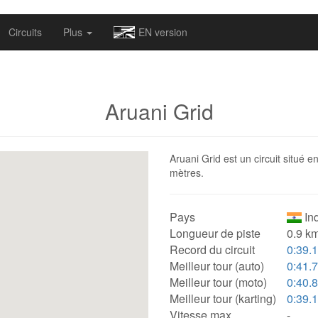
omapv/laptrophy/www/index-futur.php
on line
13
Circuits
Plus
EN version
Aruani Grid
Aruani Grid est un circuit situé e
mètres.
Pays
Ind
Longueur de piste
0.9 km
Record du circuit
0:39.
Meilleur tour (auto)
0:41.
Meilleur tour (moto)
0:40.
Meilleur tour (karting)
0:39.
Vitesse max.
-