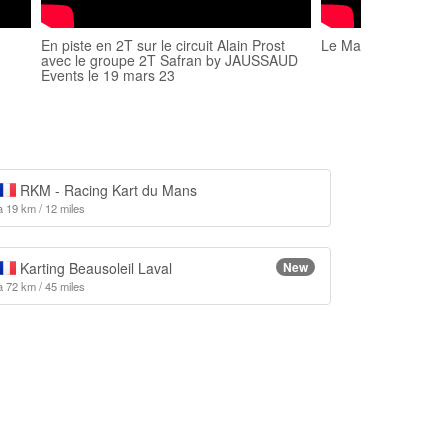
En piste en 2T sur le circuit Alain Prost
Le Mans, Circuit Ala
avec le groupe 2T Safran by JAUSSAUD
Events le 19 mars 23
RKM - Racing Kart du Mans
à 19 km / 12 miles
Karting Beausoleil Laval
New
à 72 km / 45 miles