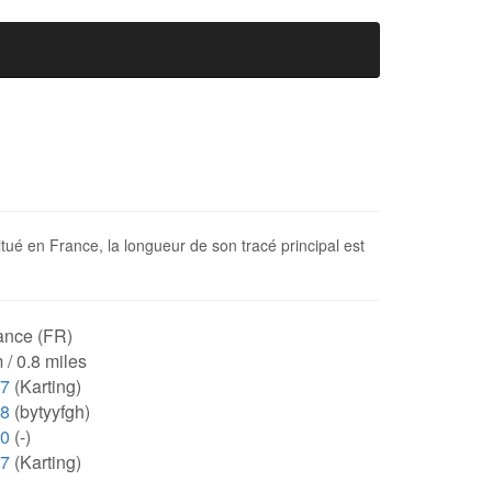
 situé en France, la longueur de son tracé principal est
ance (FR)
 / 0.8 miles
27
(Karting)
48
(bytyyfgh)
00
(-)
27
(Karting)