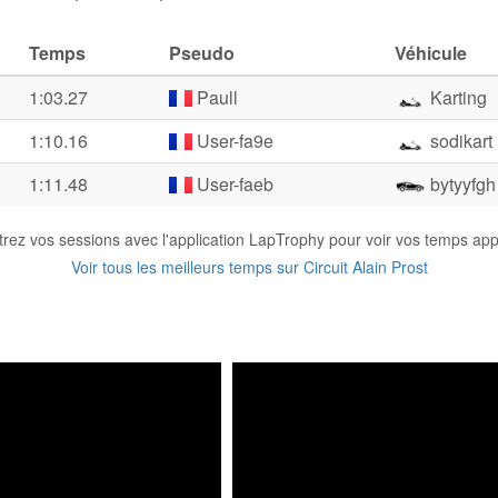
Temps
Pseudo
Véhicule
1:03.27
Paull
Karting
1:10.16
User-fa9e
sodikart
1:11.48
User-faeb
bytyyfgh
trez vos sessions avec l'application LapTrophy pour voir vos temps appa
Voir tous les meilleurs temps sur Circuit Alain Prost