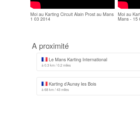
Moi au Karting Circuit Alain Prost au Mans
Moi au Kart
1 03 2014
Mans - 15 
A proximité
Le Mans Karting International
à 0.3 km / 0.2 miles
Karting d’Aunay les Bois
à 68 km / 43 miles