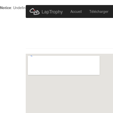
Notice
: Undefined index: HTTP_ACCEPT_LANGUAGE in
/home/metr
LapTrophy
Accueil
Télécharger