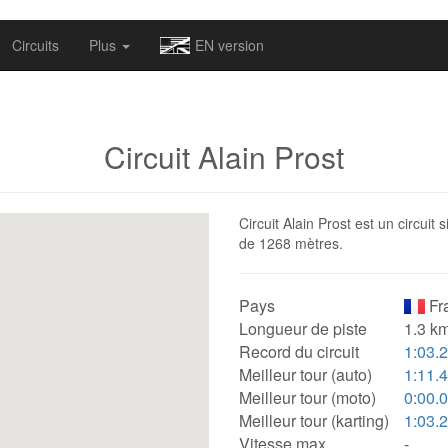
omapv/laptrophy/www/index-futur.php
on line
13
Circuits
Plus
EN version
Circuit Alain Prost
Circuit Alain Prost est un circuit
de 1268 mètres.
Pays
Fr
Longueur de piste
1.3 km
Record du circuit
1:03.
Meilleur tour (auto)
1:11.
Meilleur tour (moto)
0:00.
Meilleur tour (karting)
1:03.
Vitesse max.
-