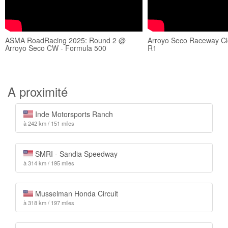
ASMA RoadRacing 2025: Round 2 @
Arroyo Seco Raceway Cl
Arroyo Seco CW - Formula 500
R1
A proximité
Inde Motorsports Ranch
à 242 km / 151 miles
SMRI - Sandia Speedway
à 314 km / 195 miles
Musselman Honda Circuit
à 318 km / 197 miles