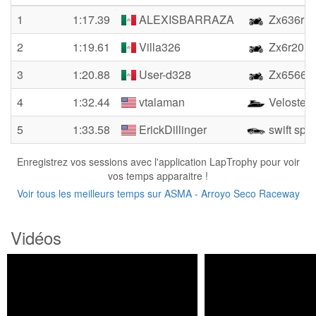
1
1:17.39
ALEXISBARRAZA
Zx636r
2
1:19.61
Villa326
Zx6r201
3
1:20.88
User-d328
Zx6566
4
1:32.44
vtalaman
Veloster 
5
1:33.58
ErickDillinger
swift spor
Enregistrez vos sessions avec l'application LapTrophy pour voir
vos temps apparaitre !
Voir tous les meilleurs temps sur ASMA - Arroyo Seco Raceway
Vidéos