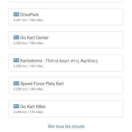
DrivePark
à 251 km / 156 miles
Go Kart Center
à 254 km / 158 miles
Kartodromo - Πίστα καρτ στις Αφίδνες
à 230 km / 143 miles
Speed Force Pista Kart
à 239 km / 149 miles
Go Kart Kilkis
à 288 km / 179 miles
Voir tous les circuits