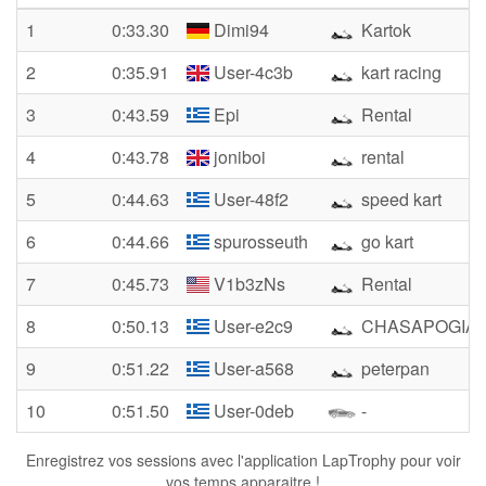
1
0:33.30
Dimi94
Kartok
2
0:35.91
User-4c3b
kart racing
3
0:43.59
Epi
Rental
4
0:43.78
joniboi
rental
5
0:44.63
User-48f2
speed kart
6
0:44.66
spurosseuth
go kart
7
0:45.73
V1b3zNs
Rental
8
0:50.13
User-e2c9
CHASAPOGIAN
9
0:51.22
User-a568
peterpan
10
0:51.50
User-0deb
-
Enregistrez vos sessions avec l'application LapTrophy pour voir
vos temps apparaitre !