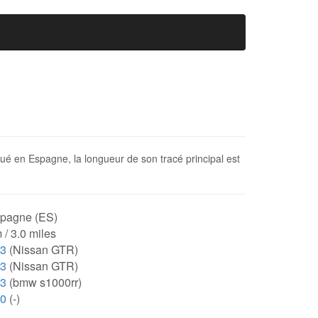
itué en Espagne, la longueur de son tracé principal est
pagne (ES)
 / 3.0 miles
43
(Nissan GTR)
43
(Nissan GTR)
63
(bmw s1000rr)
00
(-)