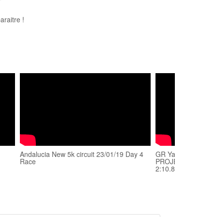
raitre !
Andalucia New 5k circuit 23/01/19 Day 4
GR Yaris takes 2nd
Race
PROJECT of SPRIN
2:10.884 Andalucia 