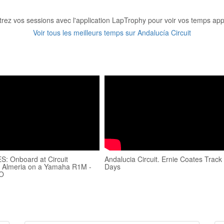
trez vos sessions avec l'application LapTrophy pour voir vos temps appa
Voir tous les meilleurs temps sur Andalucía Circuit
: Onboard at Circuit
Andalucia Circuit. Ernie Coates Track
- Almeria on a Yamaha R1M -
Days
O