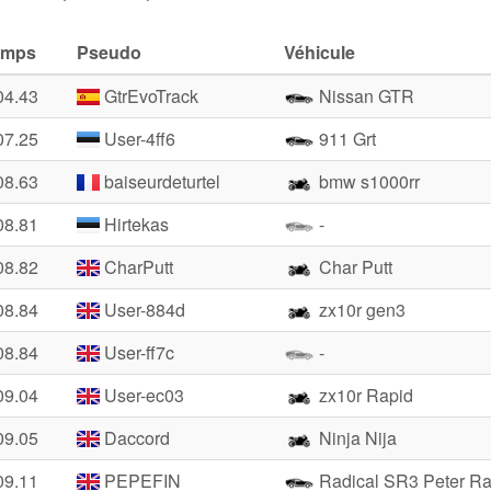
emps
Pseudo
Véhicule
04.43
GtrEvoTrack
Nissan GTR
07.25
User-4ff6
911 Grt
08.63
baiseurdeturtel
bmw s1000rr
08.81
Hirtekas
-
08.82
CharPutt
Char Putt
08.84
User-884d
zx10r gen3
08.84
User-ff7c
-
09.04
User-ec03
zx10r Rapid
09.05
Daccord
Ninja Nija
09.11
PEPEFIN
Radical SR3 Peter Ra