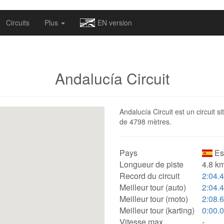
omapv/laptrophy/www/index-futur.php
on line
13
Circuits
Plus
EN version
Andalucía Circuit
Andalucía Circuit est un circuit s
de 4798 mètres.
Pays
Es
Longueur de piste
4.8 km
Record du circuit
2:04.
Meilleur tour (auto)
2:04.
Meilleur tour (moto)
2:08.
Meilleur tour (karting)
0:00.
Vitesse max.
-