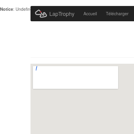
Notice
: Undefined index: HTTP_ACCEPT_LANGUAGE in
/home/metr
LapTrophy
Accueil
Télécharger