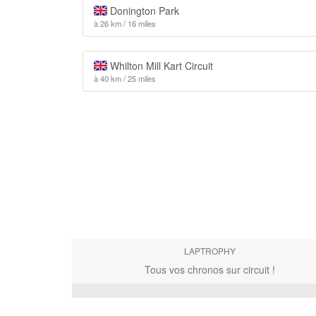
Donington Park
à 26 km / 16 miles
Whilton Mill Kart Circuit
à 40 km / 25 miles
LAPTROPHY
Tous vos chronos sur circuit !