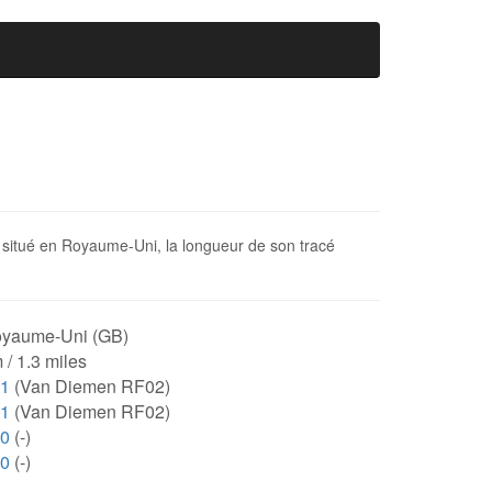
it situé en Royaume-Uni, la longueur de son tracé
yaume-Uni (GB)
 / 1.3 miles
81
(Van Diemen RF02)
81
(Van Diemen RF02)
00
(-)
00
(-)