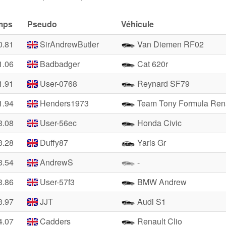
mps
Pseudo
Véhicule
0.81
SirAndrewButler
Van Diemen RF02
1.06
Badbadger
Cat 620r
1.91
User-0768
Reynard SF79
1.94
Henders1973
Team Tony Formula Rena
3.08
User-56ec
Honda Civic
3.28
Duffy87
Yaris Gr
3.54
AndrewS
-
3.86
User-57f3
BMW Andrew
3.97
JJT
Audi S1
4.07
Cadders
Renault Clio