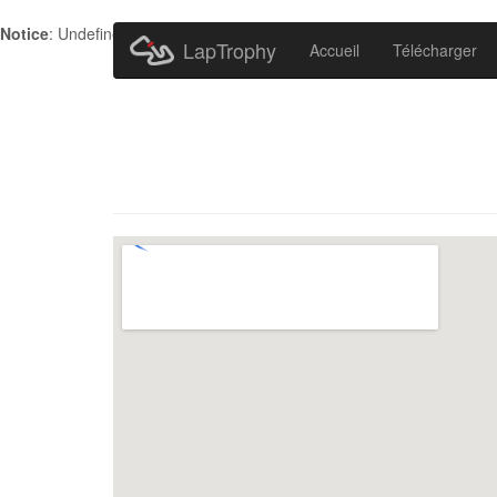
Notice
: Undefined index: HTTP_ACCEPT_LANGUAGE in
/home/metr
LapTrophy
Accueil
Télécharger