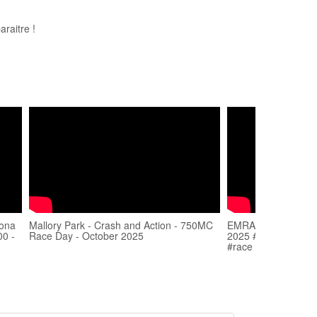
raitre !
tona
Mallory Park - Crash and Action - 750MC
EMRA CB500 champi
00 -
Race Day - October 2025
2025 #foryou #raci
#race #bikelife