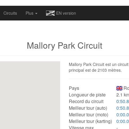
omapv/laptrophy/www/index-futur.php
on line
13
Circuits
Plus
EN version
Mallory Park Circuit
Mallory Park Circuit est un circu
principal est de 2103 mètres.
Pays
Ro
Longueur de piste
2.1 km
Record du circuit
0:50.
Meilleur tour (auto)
0:50.
Meilleur tour (moto)
0:00.
Meilleur tour (karting)
0:00.
Vitesse max.
-