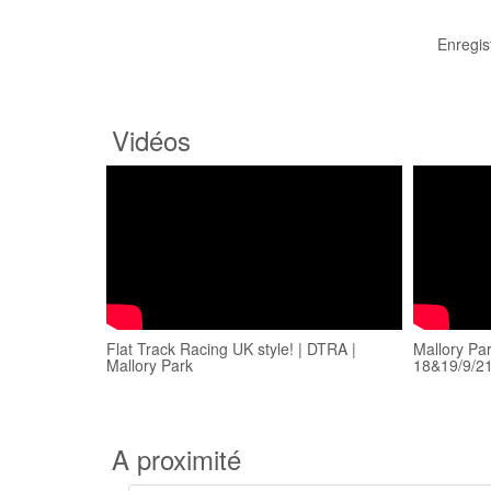
Enregis
Vidéos
Flat Track Racing UK style! | DTRA |
Mallory Pa
Mallory Park
18&19/9/2
A proximité