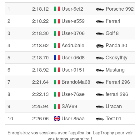
1
2:18.12
User-6ef2
Porsche 992 Gt
2
2:18.22
User-e559
Ferrari
3
2:18.30
User-3706
Golf 8
4
2:18.62
Asdrubale
Panda 30
5
2:18.70
User-d6d8
Okokyfhjy
6
2:18.92
User-0151
Mustang
7
2:21.64
BrandoMa68
Ferrari 296
8
2:22.13
User-76ae
ferrari 296
9
2:25.94
SAV69
Uracan
10
2:26.06
User-85aa
Test 01
Enregistrez vos sessions avec l'application LapTrophy pour voir
vos temps apparaitre !