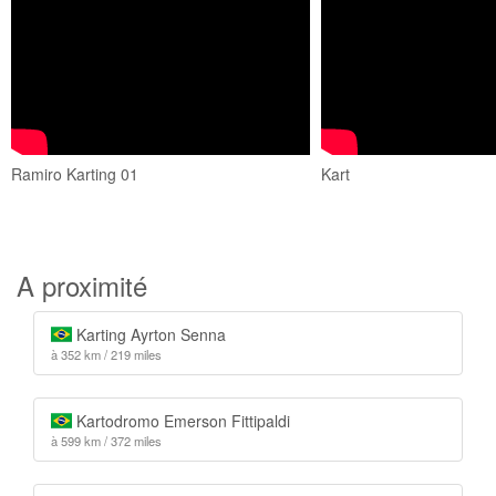
Ramiro Karting 01
Kart
A proximité
Karting Ayrton Senna
à 352 km / 219 miles
Kartodromo Emerson Fittipaldi
à 599 km / 372 miles