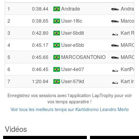
1
0:38.44
Andrade
Andrad
2
0:38.65
User-1f6c
Marcos
3
0:42.80
User-5bd8
Kart Rd
4
0:45.17
User-e5bb
MARCO
5
0:45.65
MARCOSANTONIO
MARCO
6
0:46.45
User-4e07
KartPao
7
1:20.94
User-579d
Kart Ind
Enregistrez vos sessions avec l'application LapTrophy pour voir
vos temps apparaitre !
Voir tous les meilleurs temps sur Kartódromo Leandro Merlo
Vidéos