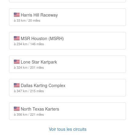
Harris Hill Raceway
à 33 km / 20 miles
MSR Houston (MSRH)
à 234 km / 146 miles
Lone Star Kartpark
à 324 km / 201 miles
Dallas Karting Complex
à 347 km / 215 miles
North Texas Karters
à 356 km / 221 miles
Voir tous les circuits