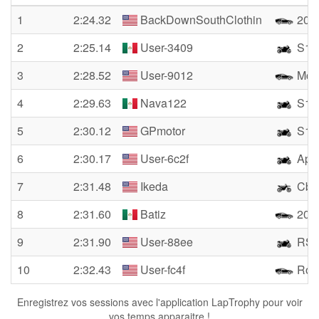
1
2:24.32
BackDownSouthClothin
2016
2
2:25.14
User-3409
S100
3
2:28.52
User-9012
McLa
4
2:29.63
Nava122
S100
5
2:30.12
GPmotor
S10
6
2:30.17
User-6c2f
Apri
7
2:31.48
Ikeda
Cbr1
8
2:31.60
Batiz
201
9
2:31.90
User-88ee
RSV
10
2:32.43
User-fc4f
Rob
Enregistrez vos sessions avec l'application LapTrophy pour voir
vos temps apparaitre !