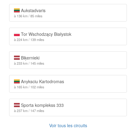
Aukstadvaris
à 136 km / 85 miles
Tor Wschodzący Białystok
à 224 km / 139 miles
Biķernieki
à 233 km / 145 miles
Anyksciu Kartodromas
à 165 km / 102 miles
Sporta komplekss 333
à 237 km / 147 miles
Voir tous les circuits