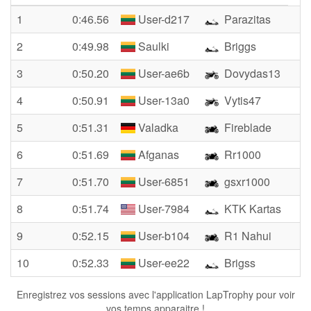
1
0:46.56
User-d217
Parazitas
2
0:49.98
Saulki
Briggs
3
0:50.20
User-ae6b
Dovydas13
4
0:50.91
User-13a0
Vytis47
5
0:51.31
Valadka
Fireblade
6
0:51.69
Afganas
Rr1000
7
0:51.70
User-6851
gsxr1000
8
0:51.74
User-7984
KTK Kartas
9
0:52.15
User-b104
R1 Nahui
10
0:52.33
User-ee22
Brigss
Enregistrez vos sessions avec l'application LapTrophy pour voir
vos temps apparaitre !