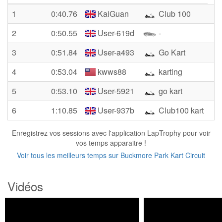
1
0:40.76
KaiGuan
Club 100
2
0:50.55
User-619d
-
3
0:51.84
User-a493
Go Kart
4
0:53.04
kwws88
karting
5
0:53.10
User-5921
go kart
6
1:10.85
User-937b
Club100 kart
Enregistrez vos sessions avec l'application LapTrophy pour voir
vos temps apparaitre !
Voir tous les meilleurs temps sur Buckmore Park Kart Circuit
Vidéos