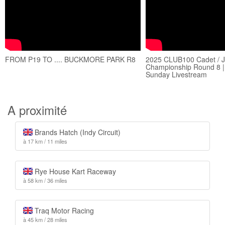
FROM P19 TO .... BUCKMORE PARK R8
2025 CLUB100 Cadet / J
Championship Round 8 |
Sunday Livestream
A proximité
Brands Hatch (Indy Circuit)
à 17 km / 11 miles
Rye House Kart Raceway
à 58 km / 36 miles
Traq Motor Racing
à 45 km / 28 miles