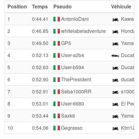
Position
Temps
Pseudo
Véhicule
1
0:44.41
AntonioDani
Kawasa
2
0:46.85
whitelabeladventure
Honda 
3
0:49.50
GP5
Yamaha
4
0:52.13
User-a2b4
Ducati 
5
0:52.63
User-b594
Ducati 
6
0:52.90
ThePresident
ducati P
7
0:52.91
Seba1000RR
s1000rr
8
0:53.01
User-6680
El Peci
9
0:53.44
Saxk6
Yamaha
10
0:54.06
Gegrasso
Ktm129