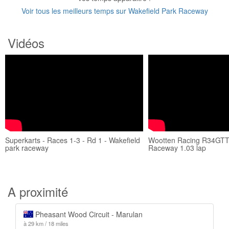
Voir tous les meilleurs temps sur Wakefield Park Raceway
Vidéos
Superkarts - Races 1-3 - Rd 1 - Wakefield
Wootten Racing R34GTT 
park raceway
Raceway 1.03 lap
A proximité
Pheasant Wood Circuit - Marulan
à 29 km / 18 miles