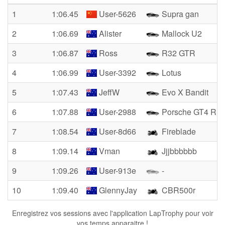
1
1:06.45
User-5626
Supra gan
2
1:06.69
Alister
Mallock U2
3
1:06.87
Ross
R32 GTR
4
1:06.99
User-3392
Lotus
5
1:07.43
JeffW
Evo X Bandit
6
1:07.88
User-2988
Porsche GT4 RS
7
1:08.54
User-8d66
Fireblade
8
1:09.14
Vman
Jjjbbbbbb
9
1:09.26
User-913e
-
10
1:09.40
GlennyJay
CBR500r
Enregistrez vos sessions avec l'application LapTrophy pour voir
vos temps apparaitre !