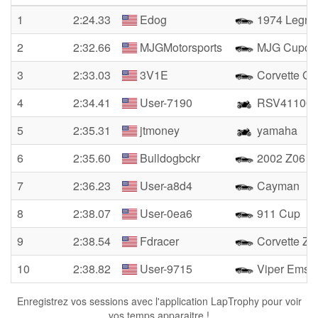
1
2:24.33
Edog
1974 Legra
2
2:32.66
MJGMotorsports
MJG Cupca
3
2:33.03
3V1E
Corvette G
4
2:34.41
User-7190
RSV41100
5
2:35.31
jtmoney
yamaha
6
2:35.60
Bulldogbckr
2002 Z06
7
2:36.23
User-a8d4
Cayman
8
2:38.07
User-0ea6
911 Cup
9
2:38.54
Fdracer
Corvette Z0
10
2:38.82
User-9715
Viper Ems
Enregistrez vos sessions avec l'application LapTrophy pour voir
vos temps apparaitre !