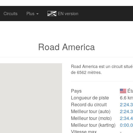
omapv/laptrophy/www/index-futur.php
on line
13
Circuits
Plus
EN version
Road America
Road America est un circuit situé
de 6562 mètres.
Pays
Ét
Longueur de piste
6.6 km
Record du circuit
2:24.
Meilleur tour (auto)
2:24.
Meilleur tour (moto)
2:34.
Meilleur tour (karting)
0:00.
Vitesse max.
-