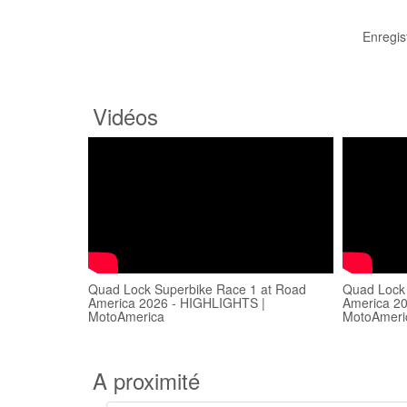
Enregis
Vidéos
Quad Lock Superbike Race 1 at Road
Quad Lock 
America 2026 - HIGHLIGHTS |
America 2
MotoAmerica
MotoAmeri
A proximité