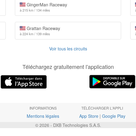
GingerMan Raceway
à 215 km / 134 miles
Grattan Raceway
à 224 km / 139 miles
Voir tous les circuits
Téléchargez gratuitement l'application
INFORMATIONS
TÉLÉCHARGER L'APPLI
Mentions légales
App Store
|
Google Play
© 2026 - DXB Technologies S.A.S.