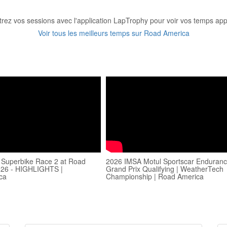
trez vos sessions avec l'application LapTrophy pour voir vos temps appa
Voir tous les meilleurs temps sur Road America
Superbike Race 2 at Road
2026 IMSA Motul Sportscar Enduran
026 - HIGHLIGHTS |
Grand Prix Qualifying | WeatherTech
ca
Championship | Road America