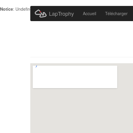
Notice
: Undefined index: HTTP_ACCEPT_LANGUAGE in
/home/metr
LapTrophy
Accueil
Télécharger