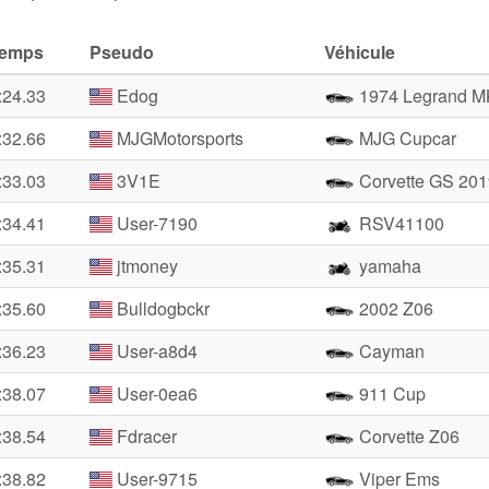
emps
Pseudo
Véhicule
:24.33
Edog
1974 Legrand M
:32.66
MJGMotorsports
MJG Cupcar
:33.03
3V1E
Corvette GS 201
:34.41
User-7190
RSV41100
:35.31
jtmoney
yamaha
:35.60
Bulldogbckr
2002 Z06
:36.23
User-a8d4
Cayman
:38.07
User-0ea6
911 Cup
:38.54
Fdracer
Corvette Z06
:38.82
User-9715
Viper Ems