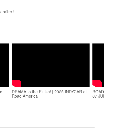
raitre !
ce
DRAMA to the Finish! | 2026 INDYCAR at
ROAD TO AMERICA
Road America
07 JUIN 2026