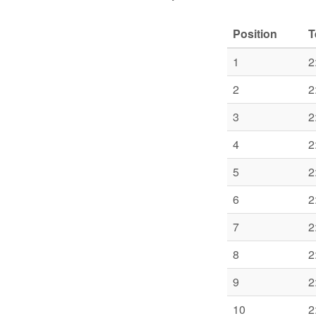
Position
T
1
2
2
2
3
2
4
2
5
2
6
2
7
2
8
2
9
2
10
2