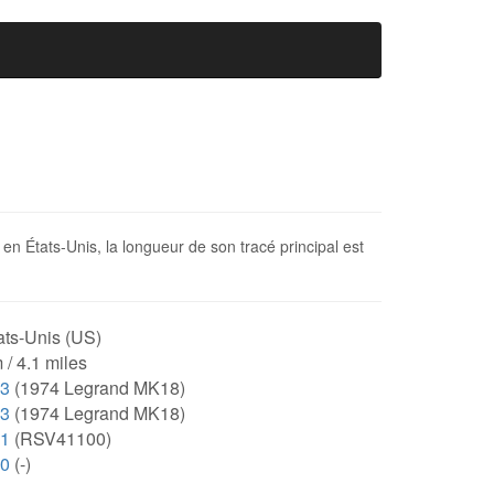
 en États-Unis, la longueur de son tracé principal est
ats-Unis (US)
 / 4.1 miles
33
(1974 Legrand MK18)
33
(1974 Legrand MK18)
41
(RSV41100)
00
(-)