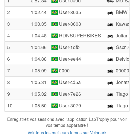
1
0:57.84
User-c00d
Mrx S2 
2
1:02.44
User-8035
BMW S1
3
1:03.35
User-8608
Kawasak
4
1:04.48
RDNSUPERBIKES
Julian
5
1:04.66
User-1dfb
Gsxr 75
6
1:04.88
User-ee44
Deividi
7
1:05.09
0000
000000
8
1:05.31
User-cd5a
Jonatas 
9
1:05.32
User-7e26
Tiago Ra
10
1:05.50
User-3079
Tiago R
Enregistrez vos sessions avec l'application LapTrophy pour voir
vos temps apparaitre !
Voir tous les meilleurs temps sur Velopark