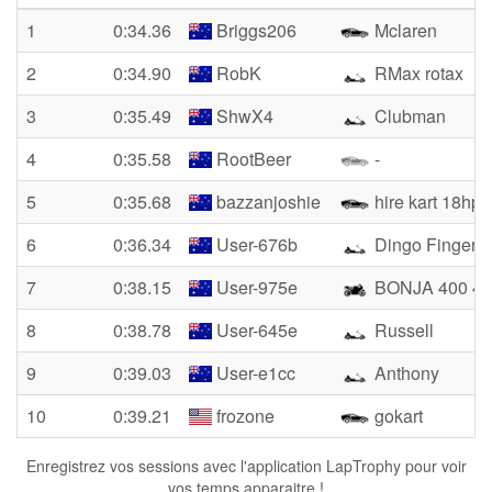
1
0:34.36
Briggs206
Mclaren
2
0:34.90
RobK
RMax rotax
3
0:35.49
ShwX4
Clubman
4
0:35.58
RootBeer
-
5
0:35.68
bazzanjoshie
hire kart 18hp
6
0:36.34
User-676b
Dingo Finger
7
0:38.15
User-975e
BONJA 400 40
8
0:38.78
User-645e
Russell
9
0:39.03
User-e1cc
Anthony
10
0:39.21
frozone
gokart
Enregistrez vos sessions avec l'application LapTrophy pour voir
vos temps apparaitre !