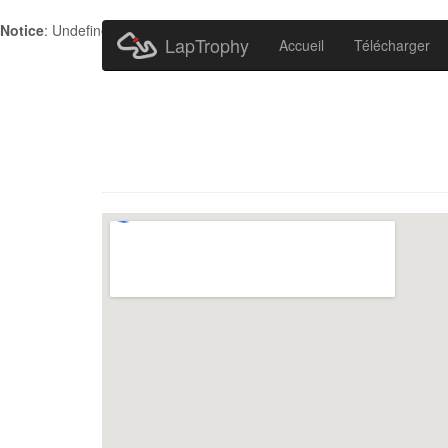
Notice
: Undefined index: HTTP_ACCEPT_LANGUAGE in
/home/metr
LapTrophy
Accueil
Télécharger