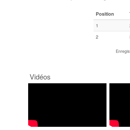
Position
1
2
Enregis
Vidéos