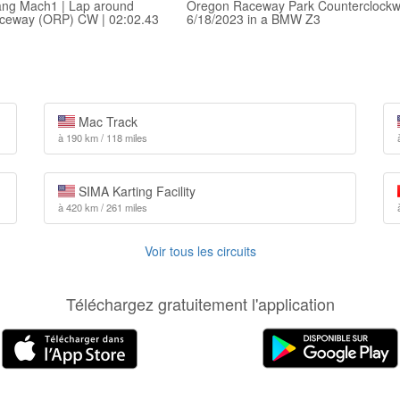
ang Mach1 | Lap around
Oregon Raceway Park Counterclockw
ceway (ORP) CW | 02:02.43
6/18/2023 in a BMW Z3
Mac Track
à 190 km / 118 miles
SIMA Karting Facility
à 420 km / 261 miles
Voir tous les circuits
Téléchargez gratuitement l'application