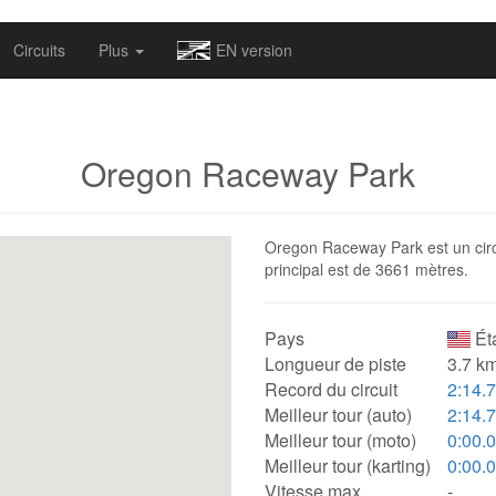
omapv/laptrophy/www/index-futur.php
on line
13
Circuits
Plus
EN version
Oregon Raceway Park
Oregon Raceway Park est un circu
principal est de 3661 mètres.
Pays
Ét
Longueur de piste
3.7 km
Record du circuit
2:14.
Meilleur tour (auto)
2:14.
Meilleur tour (moto)
0:00.
Meilleur tour (karting)
0:00.
Vitesse max.
-