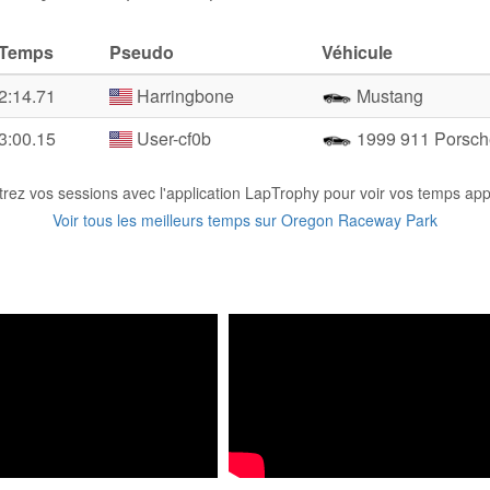
Temps
Pseudo
Véhicule
2:14.71
Harringbone
Mustang
3:00.15
User-cf0b
1999 911 Porsch
trez vos sessions avec l'application LapTrophy pour voir vos temps appa
Voir tous les meilleurs temps sur Oregon Raceway Park