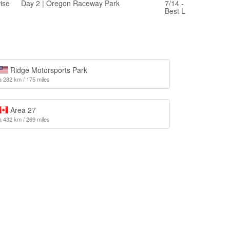
ise
Day 2 | Oregon Raceway Park
7/14 - Oregon Racew
Best Lap
Ridge Motorsports Park
à 282 km / 175 miles
Area 27
à 432 km / 269 miles