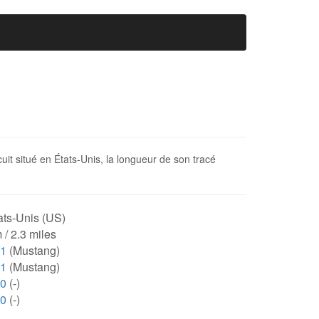
it situé en États-Unis, la longueur de son tracé
ats-Unis (US)
 / 2.3 miles
71
(Mustang)
71
(Mustang)
00
(-)
00
(-)