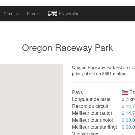
omapv/laptrophy/www/index-futur.php
on line
13
Circuits
Plus
EN version
Oregon Raceway Park
Oregon Raceway Park est un circu
principal est de 3661 mètres.
Pays
Ét
Longueur de piste
3.7 km
Record du circuit
2:14.
Meilleur tour (auto)
2:14.
Meilleur tour (moto)
0:00.
Meilleur tour (karting)
0:00.
Vitesse max.
-