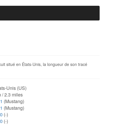
it situé en États-Unis, la longueur de son tracé
ats-Unis (US)
 / 2.3 miles
71
(Mustang)
71
(Mustang)
00
(-)
00
(-)