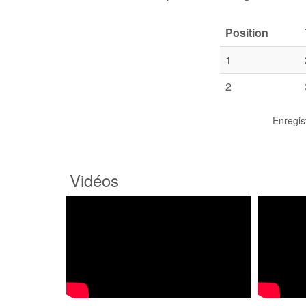
Position
1
2
Enregis
Vidéos