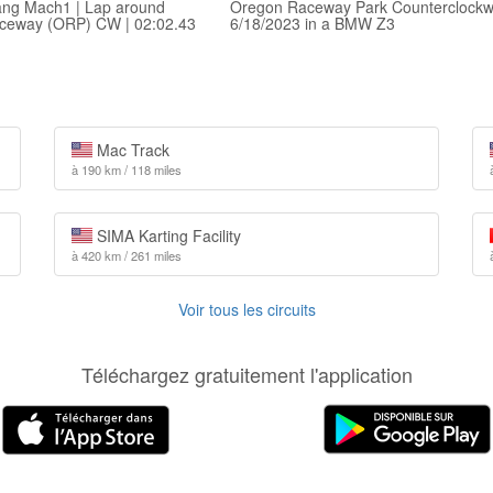
ang Mach1 | Lap around
Oregon Raceway Park Counterclockw
ceway (ORP) CW | 02:02.43
6/18/2023 in a BMW Z3
Mac Track
à 190 km / 118 miles
SIMA Karting Facility
à 420 km / 261 miles
Voir tous les circuits
Téléchargez gratuitement l'application