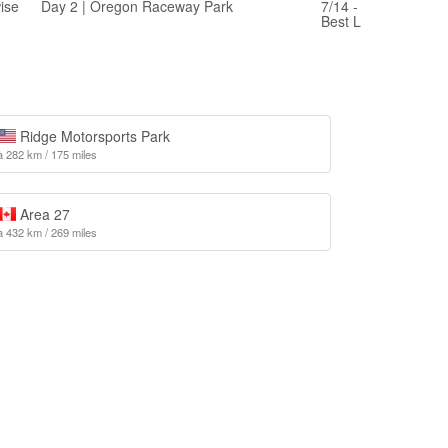
ise
Day 2 | Oregon Raceway Park
7/14 - Oregon Racew
Best Lap
Ridge Motorsports Park
à 282 km / 175 miles
Area 27
à 432 km / 269 miles