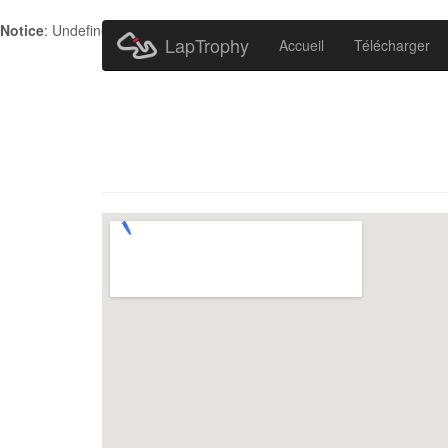
Notice
: Undefined index: HTTP_ACCEPT_LANGUAGE in
/home/metr
LapTrophy
Accueil
Télécharger