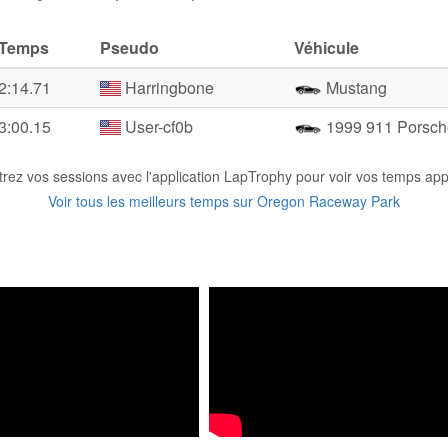
Temps
Pseudo
Véhicule
2:14.71
Harringbone
Mustang
3:00.15
User-cf0b
1999 911 Porsch
trez vos sessions avec l'application LapTrophy pour voir vos temps appa
Voir tous les meilleurs temps sur Oregon Raceway Park