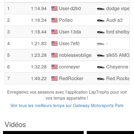
1
1:14.94
User-d2b0
dodge viper
2
1:16.34
Polleo
Audi a3
3
1:18.44
User-13da
ford shelby c
4
1:21.83
User-7ef0
-
5
1:23.28
noblesseoblige
slk55 AMG
6
1:32.28
conmeyer
Cheyenne
7
1:49.22
RedRocker
Red Rocker
Enregistrez vos sessions avec l'application LapTrophy pour voir
vos temps apparaitre !
Voir tous les meilleurs temps sur Gateway Motorsports Park
Vidéos