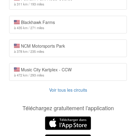
à 311 km / 193 miles
Blackhawk Farms
à 435 km / 271 miles
NCM Motorsports Park
à 378 km / 235 miles
Music City Kartplex - CCW
à 472 km / 293 miles
Voir tous les circuits
Téléchargez gratuitement l'application