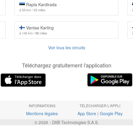
Rapla Kardirada
à 53 km / 33 miles
Vantaa Karting
à 142 km / 88 miles
Voir tous les circuits
Téléchargez gratuitement l'application
INFORMATIONS
TÉLÉCHARGER L'APPLI
Mentions légales
App Store
|
Google Play
© 2026 - DXB Technologies S.A.S.