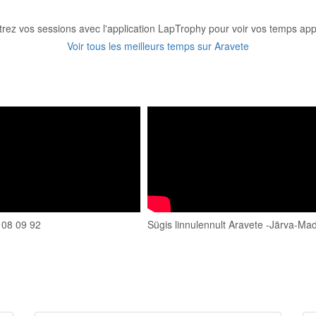
trez vos sessions avec l'application LapTrophy pour voir vos temps appa
Voir tous les meilleurs temps sur Aravete
 08 09 92
Sügis linnulennult Aravete -Järva-Mad