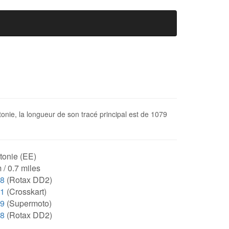
stonie, la longueur de son tracé principal est de 1079
tonie (EE)
 / 0.7 miles
18
(Rotax DD2)
61
(Crosskart)
49
(Supermoto)
18
(Rotax DD2)