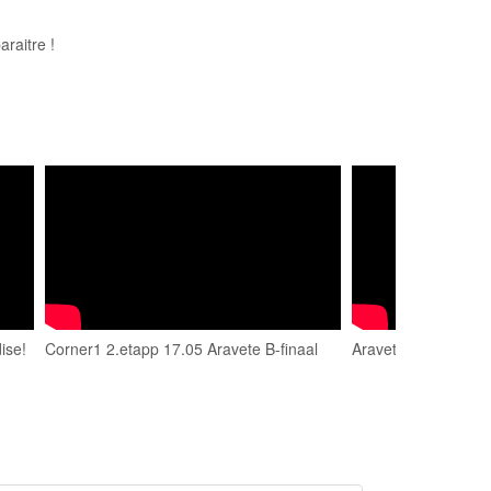
raitre !
ise!
Corner1 2.etapp 17.05 Aravete B-finaal
Aravete krossirada