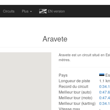
omapv/laptrophy/www/index-futur.php
on line
13
Circuits
Plus
EN version
Aravete
Aravete est un circuit situé en E
mètres.
Pays
Es
Longueur de piste
1.1 km
Record du circuit
0:34.
Meilleur tour (auto)
0:47.
Meilleur tour (moto)
0:47.
Meilleur tour (karting)
0:34.
Vitesse max.
-