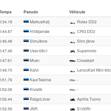
Temps
Pseudo
Véhicule
0:34.18
MarkusKalj
Rotax DD2
0:44.87
HVäljamäe
CRG DD2
0:46.48
SiimJärve
Siim järve
0:47.49
User-06c1
Supermoto
0:47.61
Mvan
Crosskart
0:49.70
Kalvi
LenzoKart Mini 60
0:51.76
KaurTaelma
-
0:52.06
Kivistik
-
0:52.44
RaigoLiivar
Aprilia Tuono
0:52.56
JNR
S100Rr