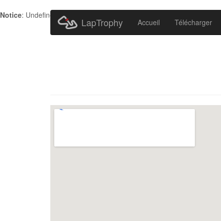
Notice
: Undefined index: HTTP_ACCEPT_LANGUAGE in
/home/metr
LapTrophy
Accueil
Télécharger