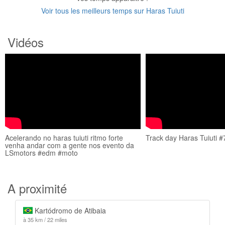
Voir tous les meilleurs temps sur Haras Tuiuti
Vidéos
Acelerando no haras tuiuti ritmo forte
Track day Haras Tuiuti #
venha andar com a gente nos evento da
LSmotors #edm #moto
A proximité
Kartódromo de Atibaia
à 35 km / 22 miles