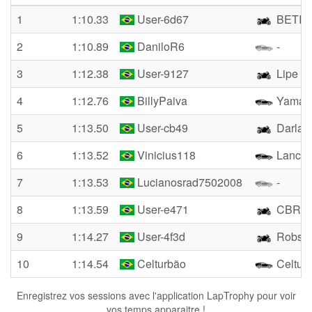
1
1:10.33
User-6d67
BETIN
2
1:10.89
DaniloR6
-
3
1:12.38
User-9127
Lipe D
4
1:12.76
BillyPaiva
Yamaha
5
1:13.50
User-cb49
Darlan 
6
1:13.52
Vinicius118
Lancer
7
1:13.53
Lucianosrad7502008
-
8
1:13.59
User-e471
CBR 60
9
1:14.27
User-4f3d
Robso
10
1:14.54
Celturbão
Celtur
Enregistrez vos sessions avec l'application LapTrophy pour voir
vos temps apparaitre !