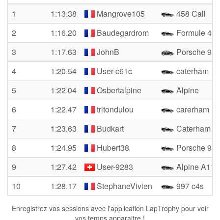
1
1:13.38
Mangrove105
458 Call
2
1:16.20
Baudegardrom
Formule 4
3
1:17.63
JohnB
Porsche 99
4
1:20.54
User-c61c
caterham
5
1:22.04
Osbertalpine
Alpine
6
1:22.47
tritondulou
carerham
7
1:23.63
Budkart
Caterham 3
8
1:24.95
Hubert38
Porsche 997
9
1:27.42
User-9283
Alpine A11
10
1:28.17
StephaneVivien
997 c4s
Enregistrez vos sessions avec l'application LapTrophy pour voir
vos temps apparaitre !