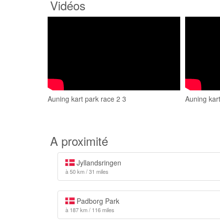
Vidéos
Auning kart park race 2 3
Auning kar
A proximité
Jyllandsringen
à 50 km / 31 miles
Padborg Park
à 187 km / 116 miles