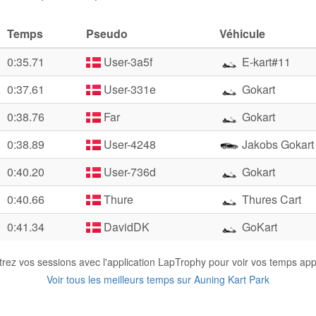
Temps
Pseudo
Véhicule
0:35.71
User-3a5f
E-kart#11
0:37.61
User-331e
Gokart
0:38.76
Far
Gokart
0:38.89
User-4248
Jakobs Gokart
0:40.20
User-736d
Gokart
0:40.66
Thure
Thures Cart
0:41.34
DavidDK
GoKart
trez vos sessions avec l'application LapTrophy pour voir vos temps appa
Voir tous les meilleurs temps sur Auning Kart Park