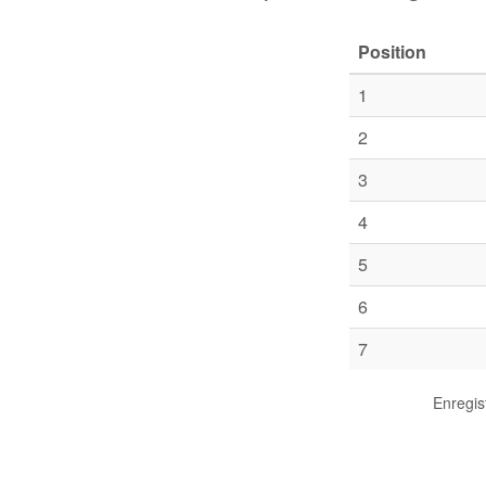
Position
1
2
3
4
5
6
7
Enregis