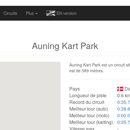
omapv/laptrophy/www/index-futur.php
on line
13
Circuits
Plus
EN version
Auning Kart Park
Auning Kart Park est un circuit s
est de 589 mètres.
Pays
Da
Longueur de piste
0.6 km
Record du circuit
0:35.
Meilleur tour (auto)
0:38.
Meilleur tour (moto)
0:00.
Meilleur tour (karting)
0:35.
Vitesse max.
-