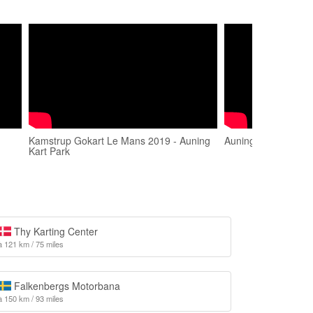
Kamstrup Gokart Le Mans 2019 - Auning
Auning Kart Park 
Kart Park
Thy Karting Center
à 121 km / 75 miles
Falkenbergs Motorbana
à 150 km / 93 miles