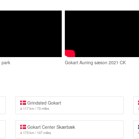
t park
Gokart Auning sæson 2021 CK
Grindsted Gokart
à 117 km / 73 miles
Gokart Center Skærbæk
à 173 km / 107 miles