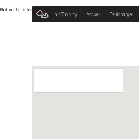
Notice
: Undefined index: HTTP_ACCEPT_LANGUAGE in
/home/metr
LapTrophy
Accueil
Télécharger