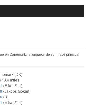
itué en Danemark, la longueur de son tracé principal
nemark (DK)
 / 0.4 miles
71
(E-kart#11)
89
(Jakobs Gokart)
00
(-)
71
(E-kart#11)