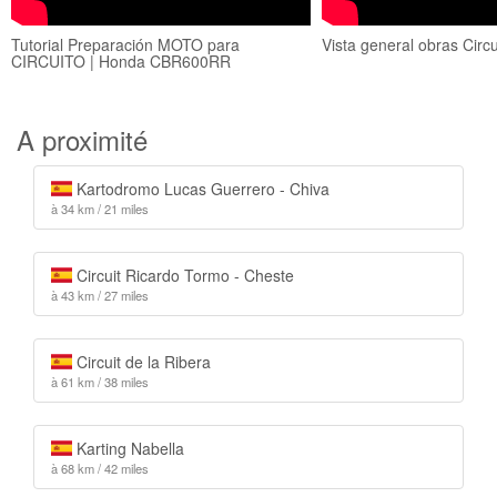
Tutorial Preparación MOTO para
Vista general obras Circ
CIRCUITO | Honda CBR600RR
A proximité
Kartodromo Lucas Guerrero - Chiva
à 34 km / 21 miles
Circuit Ricardo Tormo - Cheste
à 43 km / 27 miles
Circuit de la Ribera
à 61 km / 38 miles
Karting Nabella
à 68 km / 42 miles