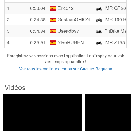
1
0:33.04
Eric312
IMR GP20
2
0:34.38
GustavoGHION
IMR 190 RA
3
0:34.84
User-db97
PitBike Malr
4
0:35.91
YiveRUBEN
IMR Z155
Enregistrez vos sessions avec l'application LapTrophy pour voir
vos temps apparaitre !
Voir tous les meilleurs temps sur Circuito Requena
Vidéos