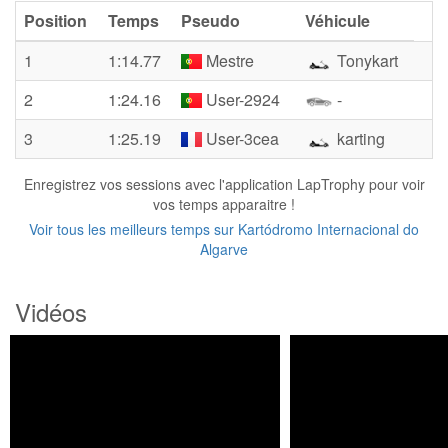
Position
Temps
Pseudo
Véhicule
1
1:14.77
Mestre
Tonykart
2
1:24.16
User-2924
-
3
1:25.19
User-3cea
karting
Enregistrez vos sessions avec l'application LapTrophy pour voir
vos temps apparaitre !
Voir tous les meilleurs temps sur Kartódromo Internacional do
Algarve
Vidéos