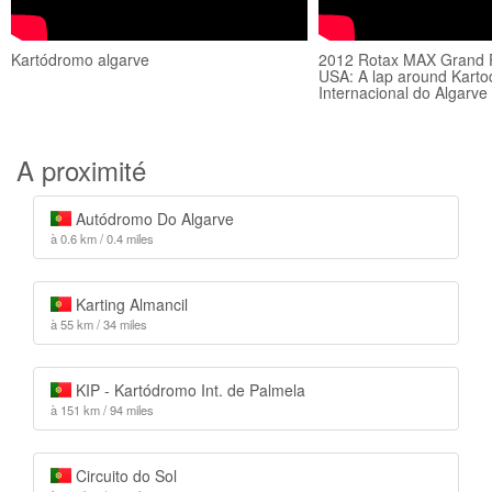
Kartódromo algarve
2012 Rotax MAX Grand F
USA: A lap around Kart
Internacional do Algarve
A proximité
Autódromo Do Algarve
à 0.6 km / 0.4 miles
Karting Almancil
à 55 km / 34 miles
KIP - Kartódromo Int. de Palmela
à 151 km / 94 miles
Circuito do Sol