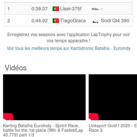
1
0:38.37
User-375f
-
2
0:44.92
TiagoGraca
Sodi Gt4 390
Enregistrez vos sessions avec l'application LapTrophy pour voir
vos temps apparaitre !
Voir tous les meilleurs temps sur Kartódromo Batalha - Euroindy
Vidéos
Karting Batalha EuroIndy - Sprint Race,
Linksport Gold I 2025 - 
battle for the 1st place (Win & FastestLap
Race 3
45.779) part 1/3