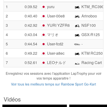
1
0:39.52
yuru
KTM_RC390
2
0:40.40
User-00e8
Arinoboo
3
0:42.92
YURI YZFR6
NSF100
4
0:43.04
マリオ
GSX-R125
5
0:44.54
User-fcd2
-
6
0:49.22
User-a8ec
KTM RC250
7
0:52.61
LEOナルド
Racing Cart
Enregistrez vos sessions avec l'application LapTrophy pour voir
vos temps apparaitre !
Voir tous les meilleurs temps sur Rainbow Sport Go-Kart
Vidéos