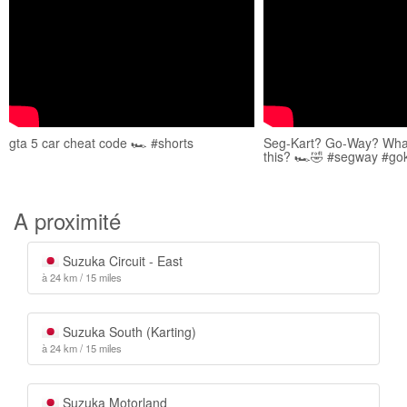
gta 5 car cheat code 🏎️ #shorts
Seg-Kart? Go-Way? What
this? 🏎️🤣 #segway #go
A proximité
Suzuka Circuit - East
à 24 km / 15 miles
Suzuka South (Karting)
à 24 km / 15 miles
Suzuka Motorland