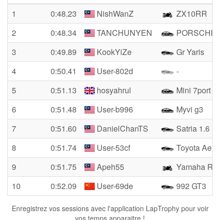
1
0:48.23
NishWanZ
ZX10RR
2
0:48.34
TANCHUNYEN
PORSCHE 9
3
0:49.89
KookYiZe
Gr Yaris
4
0:50.41
User-802d
-
5
0:51.13
hosyahrul
Mini 7port 1
6
0:51.48
User-b996
Myvi g3
7
0:51.60
DanielChanTS
Satria 1.6 
8
0:51.74
User-53cf
Toyota Ae1
9
0:51.75
Apeh55
Yamaha R2
10
0:52.09
User-69de
992 GT3
Enregistrez vos sessions avec l'application LapTrophy pour voir
vos temps apparaitre !