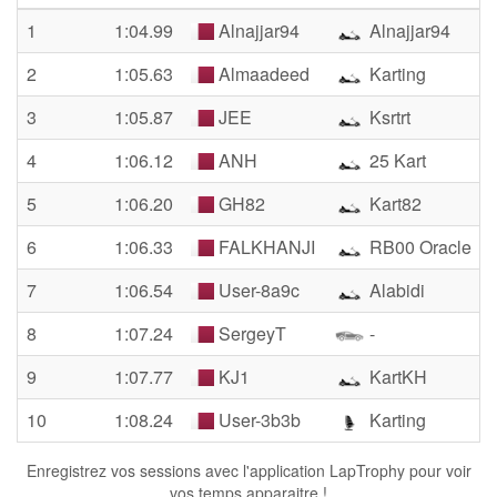
1
1:04.99
Alnajjar94
Alnajjar94
2
1:05.63
Almaadeed
Karting
3
1:05.87
JEE
Ksrtrt
4
1:06.12
ANH
25 Kart
5
1:06.20
GH82
Kart82
6
1:06.33
FALKHANJI
RB00 Oracle
7
1:06.54
User-8a9c
Alabidi
8
1:07.24
SergeyT
-
9
1:07.77
KJ1
KartKH
10
1:08.24
User-3b3b
Karting
Enregistrez vos sessions avec l'application LapTrophy pour voir
vos temps apparaitre !