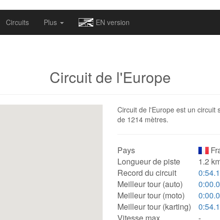
omapv/laptrophy/www/index-futur.php
on line
13
Circuits
Plus
EN version
Circuit de l'Europe
Circuit de l'Europe est un circuit
de 1214 mètres.
Pays
Fr
Longueur de piste
1.2 km
Record du circuit
0:54.
Meilleur tour (auto)
0:00.
Meilleur tour (moto)
0:00.
Meilleur tour (karting)
0:54.
Vitesse max.
-