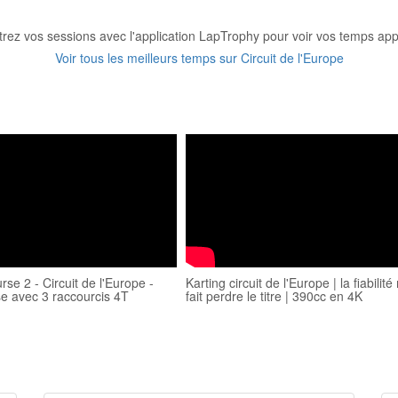
trez vos sessions avec l'application LapTrophy pour voir vos temps appa
Voir tous les meilleurs temps sur Circuit de l'Europe
se 2 - Circuit de l'Europe -
Karting circuit de l'Europe | la fiabilit
se avec 3 raccourcis 4T
fait perdre le titre | 390cc en 4K