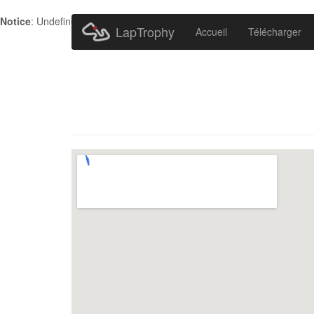
Notice
: Undefined index: HTTP_ACCEPT_LANGUAGE in
/home/metr
LapTrophy
Accueil
Télécharger