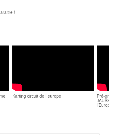
raitre !
é me
Karting circuit de l europe
Pré-grille des 17 éq
JAUSSAUD Events sur
l’Europe le 10 mars