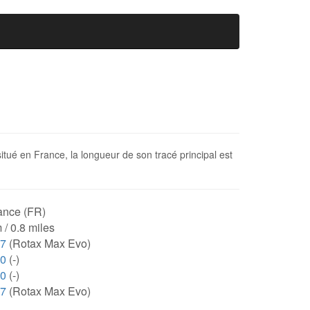
 situé en France, la longueur de son tracé principal est
ance (FR)
 / 0.8 miles
17
(Rotax Max Evo)
00
(-)
00
(-)
17
(Rotax Max Evo)