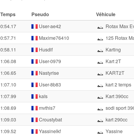
Temps
Pseudo
Véhicule
0:54.17
User-ae42
Rotax Max E
0:57.71
Maxime76410
125 Rotax M
0:58.11
Husdif
Karting
1:06.08
User-0979
Kart 2T
1:06.65
Nastyrise
KART2T
1:07.10
User-8b83
kart 2 temps
1:07.99
kaïs
Kart 390cc
1:08.69
mvthis7
sodi sport 39
1:09.03
Croustybat
kart 290cc
1:09.52
Yassinelkf
Yassine