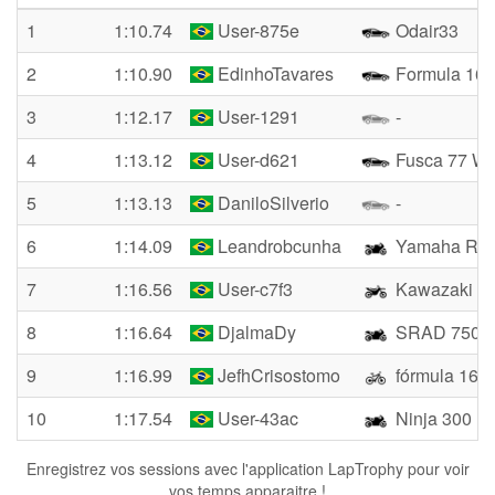
1
1:10.74
User-875e
Odair33
2
1:10.90
EdinhoTavares
Formula 16
3
1:12.17
User-1291
-
4
1:13.12
User-d621
Fusca 77 We
5
1:13.13
DaniloSilverio
-
6
1:14.09
Leandrobcunha
Yamaha R6
7
1:16.56
User-c7f3
Kawazaki Zx
8
1:16.64
DjalmaDy
SRAD 750
9
1:16.99
JefhCrisostomo
fórmula 160
10
1:17.54
User-43ac
Ninja 300
Enregistrez vos sessions avec l'application LapTrophy pour voir
vos temps apparaitre !