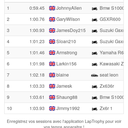
1
0:59.45
JohnnyAllen
Bmw S1000rr
2
1:00.76
GaryWilson
GSXR600
3
1:00.93
JamesDoy215
Suzuki Gsxr6
4
1:01.23
Sloan210
Suzuki Gsxr 
5
1:01.46
Armstrong
Yamaha R6 5
6
1:01.98
Larkin156
Kawasaki Zx6
7
1:02.18
blaine
seat leon
8
1:03.33
Jamesk
Zx636r
9
1:03.61
Shaung88
Bmw S1000
10
1:03.93
Jimmy1992
Zx6r 1
Enregistrez vos sessions avec l'application LapTrophy pour voir
vos temps apparaitre !