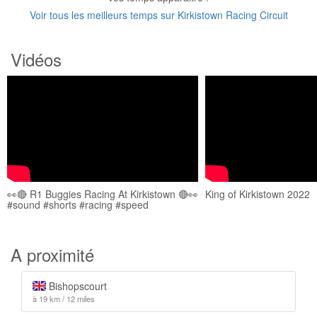
Voir tous les meilleurs temps sur Kirkistown Racing Circuit
Vidéos
👀🔴 R1 Buggies Racing At Kirkistown 🔴👀
King of Kirkistown 2022
#sound #shorts #racing #speed
A proximité
Bishopscourt
à 19 km / 12 miles