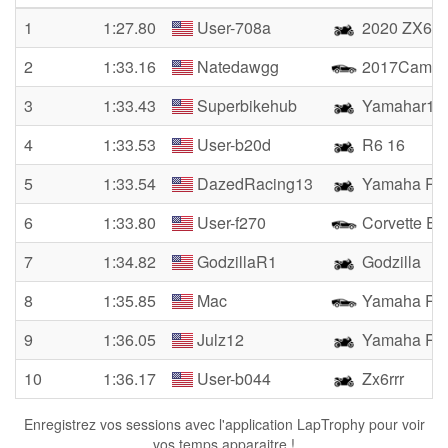
1
1:27.80
User-708a
2020 ZX6R
2
1:33.16
Natedawgg
2017Camar
3
1:33.43
Superbikehub
Yamahar1
4
1:33.53
User-b20d
R6 16
5
1:33.54
DazedRacing13
Yamaha R6
6
1:33.80
User-f270
Corvette Er
7
1:34.82
GodzillaR1
Godzilla
8
1:35.85
Mac
Yamaha R1
9
1:36.05
Julz12
Yamaha R1
10
1:36.17
User-b044
Zx6rrr
Enregistrez vos sessions avec l'application LapTrophy pour voir
vos temps apparaitre !