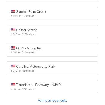
Summit Point Circuit
à 308 km / 192 miles
United Karting
à 310 km / 193 miles
GoPro Motorplex
à 303 km / 189 miles
Carolina Motorsports Park
à 352 km / 218 miles
Thunderbolt Raceway - NJMP
à 389 km / 241 miles
Voir tous les circuits