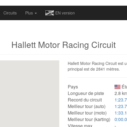
omapv/laptrophy/www/index-futur.php
on line
13
Circuits
Plus
EN version
Hallett Motor Racing Circuit
Hallett Motor Racing Circuit est u
principal est de 2841 mètres.
Pays
Ét
Longueur de piste
2.8 km
Record du circuit
1:23.
Meilleur tour (auto)
1:23.
Meilleur tour (moto)
1:33.
Meilleur tour (karting)
0:00.
Vitesse max.
-