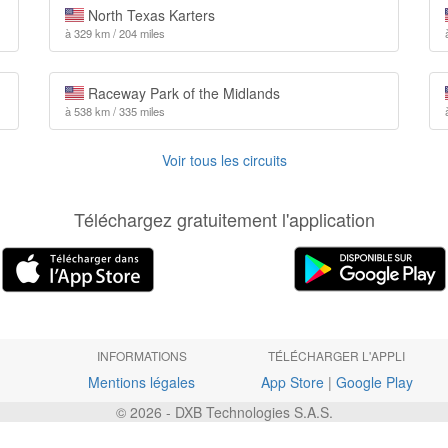
North Texas Karters
à 329 km / 204 miles
Raceway Park of the Midlands
à 538 km / 335 miles
Voir tous les circuits
Téléchargez gratuitement l'application
INFORMATIONS
TÉLÉCHARGER L'APPLI
Mentions légales
App Store
|
Google Play
© 2026 - DXB Technologies S.A.S.