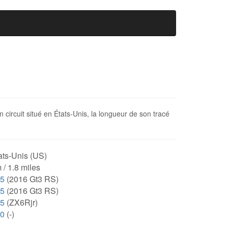
n circuit situé en États-Unis, la longueur de son tracé
ats-Unis (US)
 / 1.8 miles
75
(2016 Gt3 RS)
75
(2016 Gt3 RS)
15
(ZX6Rjr)
00
(-)