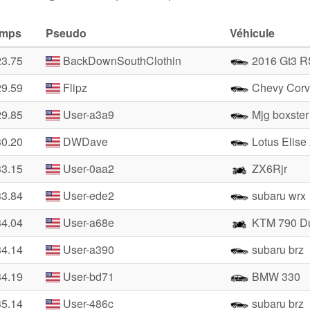
emps
Pseudo
Véhicule
23.75
BackDownSouthClothin
2016 Gt3 R
29.59
Flipz
Chevy Corv
29.85
User-a3a9
Mjg boxster
30.20
DWDave
Lotus Elise
33.15
User-0aa2
ZX6Rjr
33.84
User-ede2
subaru wrx
34.04
User-a68e
KTM 790 D
34.14
User-a390
subaru brz
34.19
User-bd71
BMW 330
35.14
User-486c
subaru brz