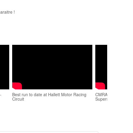
raitre !
-
Best run to date at Hallett Motor Racing
CMRA at Hallett Mot
Circuit
Superstock Novice