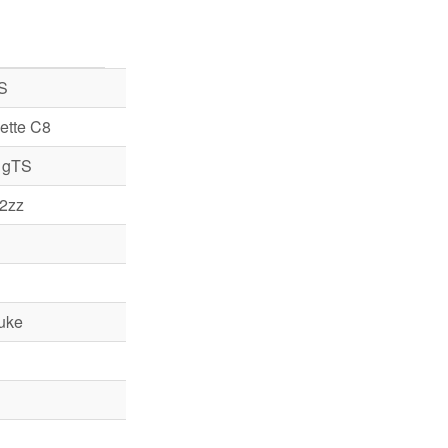
S
ette C8
 gTS
 2zz
uke