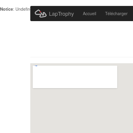
Notice
: Undefined index: HTTP_ACCEPT_LANGUAGE in
/home/metr
LapTrophy
Accueil
Télécharger