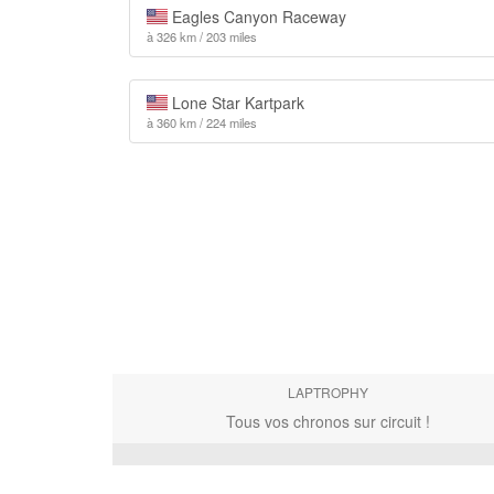
Eagles Canyon Raceway
à 326 km / 203 miles
Lone Star Kartpark
à 360 km / 224 miles
LAPTROPHY
Tous vos chronos sur circuit !