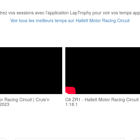
trez vos sessions avec l'application LapTrophy pour voir vos temps appa
Voir tous les meilleurs temps sur Hallett Motor Racing Circuit
or Racing Circuit | Cruis'n
C8 ZR1 - Hallett Motor Racing Circuit 
2023
1:18.1