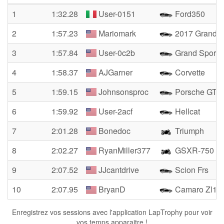
1
1:32.28
User-0151
Ford350
2
1:57.23
Mariomark
2017 Grand S
3
1:57.84
User-0c2b
Grand Sport
4
1:58.37
AJGarner
Corvette
5
1:59.15
Johnsonsproc
Porsche GT4
6
1:59.92
User-2acf
Hellcat
7
2:01.28
Bonedoc
Triumph
8
2:02.27
RyanMiller377
GSXR-750
9
2:07.52
JJcantdrive
Scion Frs
10
2:07.95
BryanD
Camaro Zl1
Enregistrez vos sessions avec l'application LapTrophy pour voir
vos temps apparaitre !