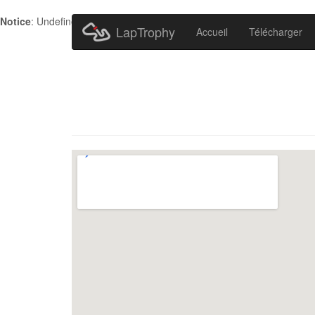
Notice
: Undefined index: HTTP_ACCEPT_LANGUAGE in
/home/metr
LapTrophy
Accueil
Télécharger