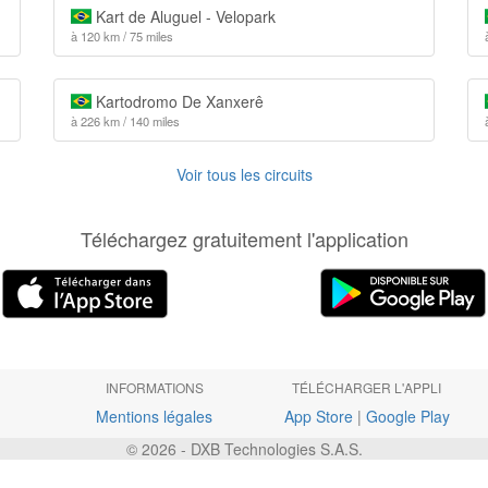
Kart de Aluguel - Velopark
à 120 km / 75 miles
Kartodromo De Xanxerê
à 226 km / 140 miles
Voir tous les circuits
Téléchargez gratuitement l'application
INFORMATIONS
TÉLÉCHARGER L'APPLI
Mentions légales
App Store
|
Google Play
© 2026 - DXB Technologies S.A.S.