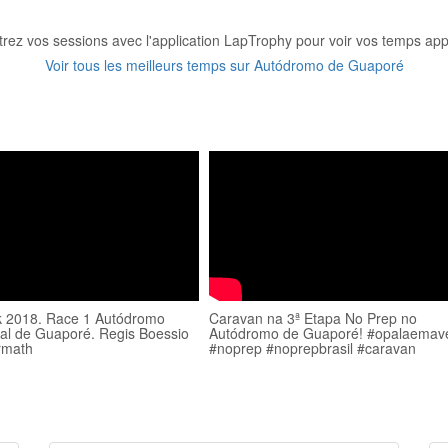
trez vos sessions avec l'application LapTrophy pour voir vos temps appa
Voir tous les meilleurs temps sur Autódromo de Guaporé
k 2018. Race 1 Autódromo
Caravan na 3ª Etapa No Prep no
nal de Guaporé. Regis Boessio
Autódromo de Guaporé! #opalaemave
rmath
#noprep #noprepbrasil #caravan