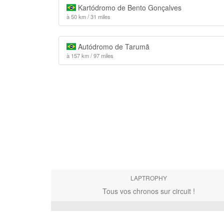
Kartódromo de Bento Gonçalves
à 50 km / 31 miles
Autódromo de Tarumã
à 157 km / 97 miles
LAPTROPHY
Tous vos chronos sur circuit !