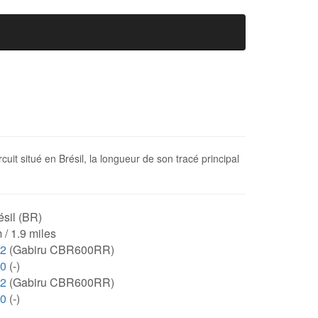
it situé en Brésil, la longueur de son tracé principal
sil (BR)
 / 1.9 miles
72
(Gabiru CBR600RR)
00
(-)
72
(Gabiru CBR600RR)
00
(-)