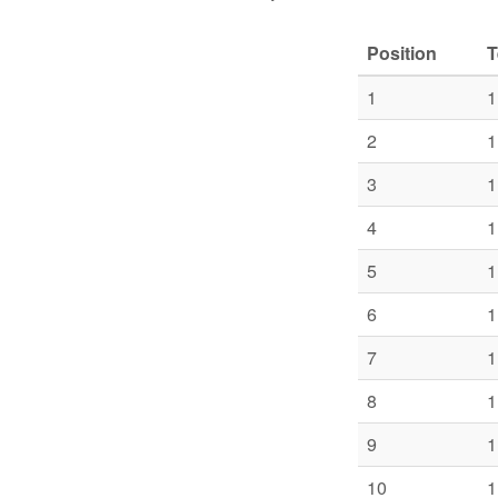
Position
1
1
2
1
3
1
4
1
5
1
6
1
7
1
8
1
9
1
10
1