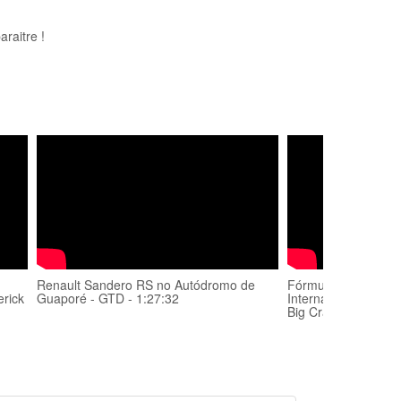
raitre !
Renault Sandero RS no Autódromo de
Fórmula Truck 201
rick
Guaporé - GTD - 1:27:32
Internacional de Gu
Big Crash