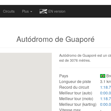
omapv/laptrophy/www/index-futur.php
on line
13
Circuits
Plus
EN version
Autódromo de Guaporé
Autódromo de Guaporé est un circu
est de 3076 mètres.
Pays
Bré
Longueur de piste
3.1 km
Record du circuit
1:18.
Meilleur tour (auto)
0:00.
Meilleur tour (moto)
1:18.
Meilleur tour (karting)
0:00.
Vitesse max.
-