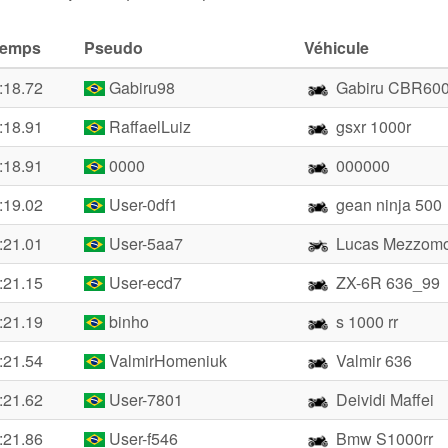
Temps
Pseudo
Véhicule
:18.72
Gabiru98
Gabiru CBR60
:18.91
RaffaelLuiz
gsxr 1000r
:18.91
0000
000000
:19.02
User-0df1
gean ninja 500
:21.01
User-5aa7
Lucas Mezzom
:21.15
User-ecd7
ZX-6R 636_99
:21.19
binho
s 1000 rr
:21.54
ValmirHomeniuk
Valmir 636
:21.62
User-7801
Deividi Maffei
:21.86
User-f546
Bmw S1000rr