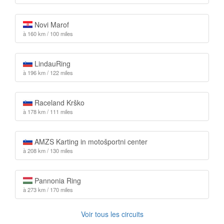
Novi Marof
à 160 km / 100 miles
LindauRing
à 196 km / 122 miles
Raceland Krško
à 178 km / 111 miles
AMZS Karting in motošportni center
à 208 km / 130 miles
Pannonia Ring
à 273 km / 170 miles
Voir tous les circuits