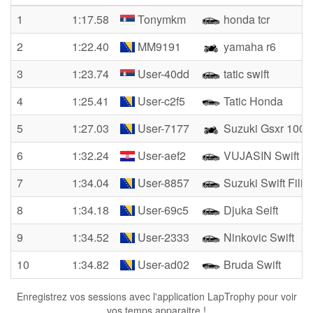
1
1:17.58
Tonymkm
honda tcr
2
1:22.40
MM9191
yamaha r6
3
1:23.74
User-40dd
tatic swift
4
1:25.41
User-c2f5
Tatic Honda
5
1:27.03
User-7177
Suzuki Gsxr 1000
6
1:32.24
User-aef2
VUJASIN Swift
7
1:34.04
User-8857
Suzuki Swift Filip
8
1:34.18
User-69c5
Djuka Seift
9
1:34.52
User-2333
Ninkovic Swift
10
1:34.82
User-ad02
Bruda Swift
Enregistrez vos sessions avec l'application LapTrophy pour voir
vos temps apparaitre !