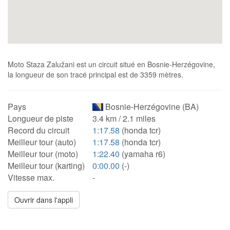
Moto Staza Zalužani est un circuit situé en Bosnie-Herzégovine,
la longueur de son tracé principal est de 3359 mètres.
Pays
Bosnie-Herzégovine (BA)
Longueur de piste
3.4 km / 2.1 miles
Record du circuit
1:17.58
(honda tcr)
Meilleur tour (auto)
1:17.58
(honda tcr)
Meilleur tour (moto)
1:22.40
(yamaha r6)
Meilleur tour (karting)
0:00.00
(-)
Vitesse max.
-
Ouvrir dans l'appli