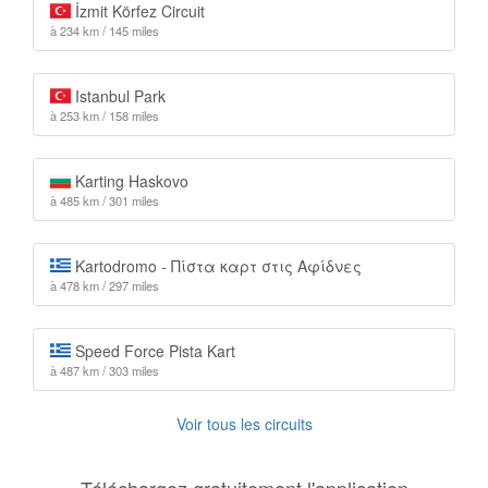
İzmit Körfez Circuit
à 234 km / 145 miles
Istanbul Park
à 253 km / 158 miles
Karting Haskovo
à 485 km / 301 miles
Kartodromo - Πίστα καρτ στις Αφίδνες
à 478 km / 297 miles
Speed Force Pista Kart
à 487 km / 303 miles
Voir tous les circuits