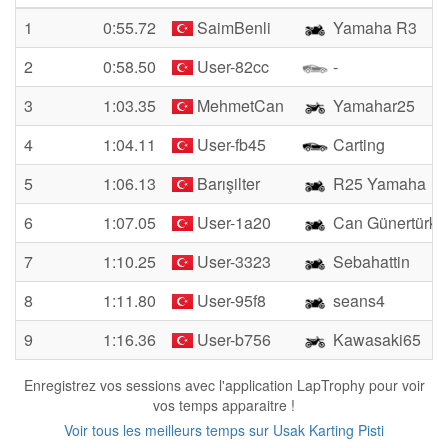
1
0:55.72
SaimBenli
Yamaha R3
2
0:58.50
User-82cc
-
3
1:03.35
MehmetCan
Yamahar25
4
1:04.11
User-fb45
Carting
5
1:06.13
Barışilter
R25 Yamaha
6
1:07.05
User-1a20
Can Günertürk
7
1:10.25
User-3323
Sebahattin
8
1:11.80
User-95f8
seans4
9
1:16.36
User-b756
Kawasaki65
Enregistrez vos sessions avec l'application LapTrophy pour voir
vos temps apparaitre !
Voir tous les meilleurs temps sur Usak Karting Pisti