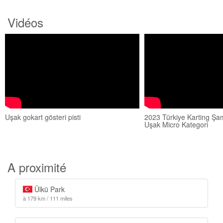
Vidéos
Uşak gokart gösteri pisti
2023 Türkiye Karting Şa
Uşak Micro Kategori
A proximité
Ülkü Park
à 179 km / 111 miles