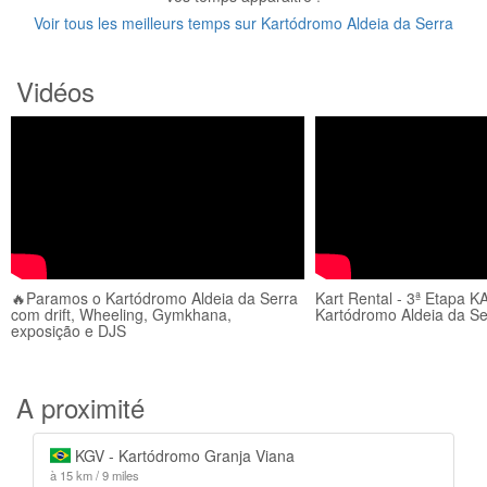
Voir tous les meilleurs temps sur Kartódromo Aldeia da Serra
Vidéos
🔥Paramos o Kartódromo Aldeia da Serra
Kart Rental - 3ª Etapa K
com drift, Wheeling, Gymkhana,
Kartódromo Aldeia da Se
exposição e DJS
A proximité
KGV - Kartódromo Granja Viana
à 15 km / 9 miles