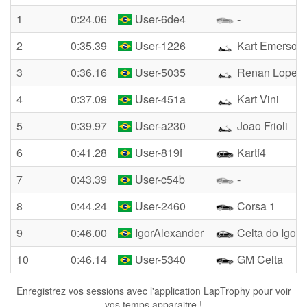
1
0:24.06
User-6de4
-
2
0:35.39
User-1226
Kart Emerson
3
0:36.16
User-5035
Renan Lopes
4
0:37.09
User-451a
Kart Vini
5
0:39.97
User-a230
Joao Frioli
6
0:41.28
User-819f
Kartf4
7
0:43.39
User-c54b
-
8
0:44.24
User-2460
Corsa 1
9
0:46.00
IgorAlexander
Celta do Igor
10
0:46.14
User-5340
GM Celta
Enregistrez vos sessions avec l'application LapTrophy pour voir
vos temps apparaitre !