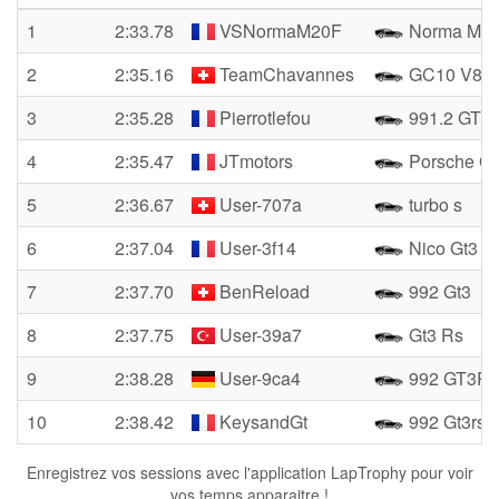
1
2:33.78
VSNormaM20F
Norma M2
2
2:35.16
TeamChavannes
GC10 V8 
3
2:35.28
Pierrotlefou
991.2 GT3
4
2:35.47
JTmotors
Porsche G
5
2:36.67
User-707a
turbo s
6
2:37.04
User-3f14
Nico Gt3 R
7
2:37.70
BenReload
992 Gt3
8
2:37.75
User-39a7
Gt3 Rs
9
2:38.28
User-9ca4
992 GT3R
10
2:38.42
KeysandGt
992 Gt3rs
Enregistrez vos sessions avec l'application LapTrophy pour voir
vos temps apparaitre !